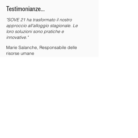
Testimonianze…
"SOVE 21 ha trasformato il nostro
approccio all'alloggio stagionale. Le
loro soluzioni sono pratiche e
innovative."
Marie Salanche, Responsabile delle
risorse umane
Grazie a SOVE 21, i nostri lavoratori
stagionali beneficiano di alloggi
confortevoli vicino alle nostre aziende
agricole.
Jean Vergueux, Viticoltore
La flessibilità e la qualità dei servizi di
SOVE 21 hanno superato le nostre
aspettative."
Sophie Bernard, Direttore operativo