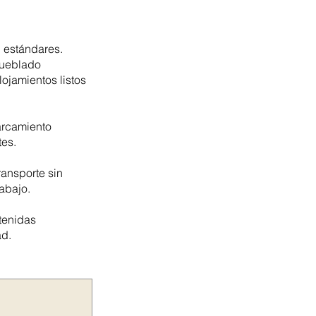
 estándares.
mueblado
ojamientos listos
arcamiento
tes.
ransporte sin
abajo.
tenidas
ad.