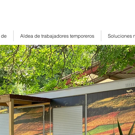
jamiento modulares
contacto@sove21.fr
03 80 34
 de
Aldea de trabajadores temporeros
Soluciones 